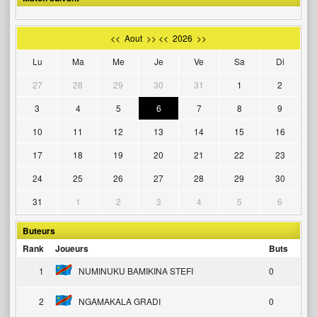
<<
Aout
>>
<<
2026
>>
Lu
Ma
Me
Je
Ve
Sa
Di
27
28
29
30
31
1
2
3
4
5
6
7
8
9
10
11
12
13
14
15
16
17
18
19
20
21
22
23
24
25
26
27
28
29
30
31
1
2
3
4
5
6
Buteurs
Rank
Joueurs
Buts
1
NUMINUKU BAMIKINA STEFI
0
2
NGAMAKALA GRADI
0